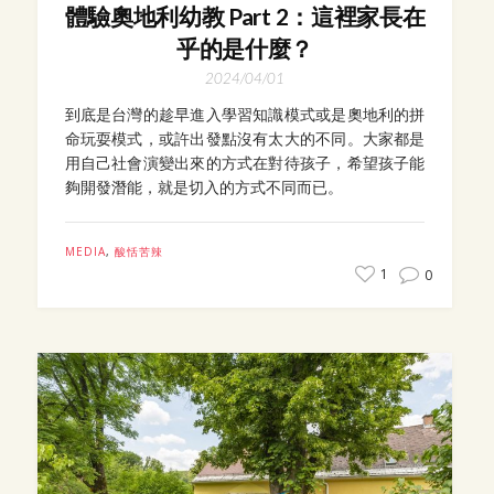
體驗奧地利幼教 Part 2：這裡家長在
乎的是什麼？
2024/04/01
到底是台灣的趁早進入學習知識模式或是奧地利的拼
命玩耍模式，或許出發點沒有太大的不同。大家都是
用自己社會演變出來的方式在對待孩子，希望孩子能
夠開發潛能，就是切入的方式不同而已。
MEDIA
,
酸恬苦辣
1
0