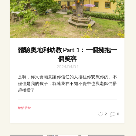
體驗奧地利幼教 Part 1：一個擁抱一
個笑容
2024/04/01
是啊，你只會願意讓你信任的人摟住你安慰你的。不
僅僅是我的孩子，就連我在不知不覺中也與老師們搭
起橋樑了
酸恬苦辣
2
0