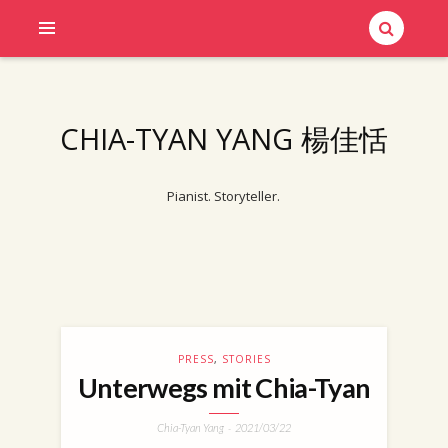
CHIA-TYAN YANG 楊佳恬
Pianist. Storyteller.
PRESS
,
STORIES
s
Unterwegs mit Chia-Tyan
Chia-Tyan Yang
2021/03/22
-