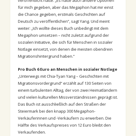
veröffentlicht hatte. „Es hätte auch andere Optionen
für mich gegeben, aber das Megaphon hat mir einst
die Chance gegeben, erstmals Geschichten auf
Deutsch zu veröffentlichen“, sagt Yang. Und meint
weiter: „Ich wollte dieses Buch unbedingt mit dem
Megaphon umsetzen – nicht zuletzt aufgrund der
sozialen Initiative, die sich für Menschen in sozialer
Notlage einsetzt, von denen die meisten obendrein
Migrationshintergrund haben.“
Pro Buch 6 Euro an Menschen in sozialer Notlage
„Unterwegs mit Chia-Tyan Yang – Geschichten mit
Migrationsvordergrund“ erzählt auf 130 Seiten von
einem turbulenten Alltag, der von zwei Heimatländern
und vielen kulturellen Missverständnissen geprägt ist.
Das Buch ist ausschließlich auf den Straßen der
Steiermark bei den knapp 300 Megaphon-
Verkäuferinnen und -Verkäufern zu erwerben. Die
Hälfte des Verkaufspreises von 12 Euro bleibt den
Verkaufenden.