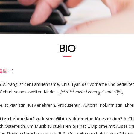
BIO
這裡~~
)
e?
A: Yang ist der Familienname, Chia-Tyan der Vorname und bedeutet 
Geburt seines zweiten Kindes: „
Jetzt ist mein Leben gut und süß.
„
e ist Pianistin, Klavierlehrerin, Produzentin, Autorin, Kolumnistin, Ehr
etten Lebenslauf zu lesen. Gibt es denn eine Kurzversion?
A: Ch
ch Österreich, um Musik zu studieren. Sie hat 2 Diplome mit Auszeic
ene Studien (Sprachwissenschaft & Musikwissenschaft) sowie 2 Mag