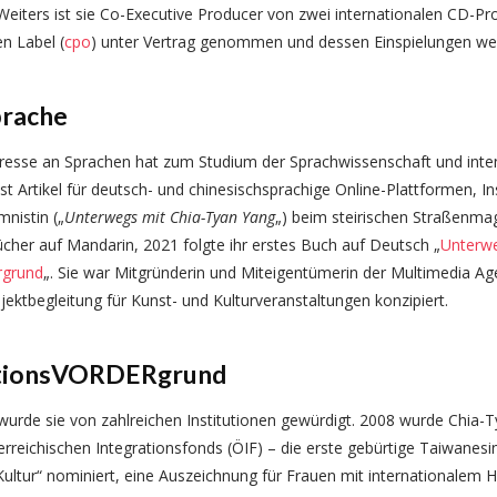
eiters ist sie Co-Executive Producer von zwei internationalen CD-Pr
n Label (
cpo
) unter Vertrag genommen und dessen Einspielungen wel
prache
eresse an Sprachen hat zum Studium der Sprachwissenschaft und inte
t Artikel für deutsch- und chinesischsprachige Online-Plattformen, Ins
mnistin („
Unterwegs mit Chia-Tyan Yang
„) beim steirischen Straßenma
ücher auf Mandarin, 2021 folgte ihr erstes Buch auf Deutsch „
Unterwe
rgrund
„. Sie war Mitgründerin und Miteigentümerin der Multimedia A
jektbegleitung für Kunst- und Kulturveranstaltungen konzipiert.
ationsVORDERgrund
urde sie von zahlreichen Institutionen gewürdigt. 2008 wurde Chia-T
terreichischen Integrationsfonds (ÖIF) – die erste gebürtige Taiwanesi
ultur“ nominiert, eine Auszeichnung für Frauen mit internationalem Hin