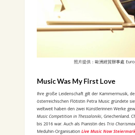
照片提供：歐洲經貿辦事處 European 
Music Was My First Love
Ihre große Leidenschaft gilt der Kammermusik, de
österreichischen Flötistin Petra Music gründete si
weltweit haben den zwei Künstlerinnen Werke gewi
Music Competition in Thessaloniki
, Griechenland. 
bis 2016 war. Auch als Pianistin des
Trio Charisma
Meduhin-Organisation
Live Music Now Steiermar