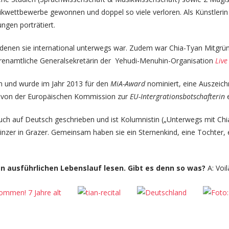
kwettbewerbe gewonnen und doppel so viele verloren. Als Künstlerin 
ngen porträtiert.
denen sie international unterwegs war. Zudem war Chia-Tyan Mitgrün
 ehrenamtliche Generalsekretärin der Yehudi-Menuhin-Organisation
Liv
 ein und wurde im Jahr 2013 für den
MiA-Award
nominiert, eine Auszeich
sie von der Europäischen Kommission zur
EU-Intergrationsbotschafterin
e
uch auf Deutsch geschrieben und ist Kolumnistin („Unterwegs mit Ch
winzer in Grazer. Gemeinsam haben sie ein Sternenkind, eine Tochter,
nen ausführlichen Lebenslauf lesen. Gibt es denn so was?
A: Voil