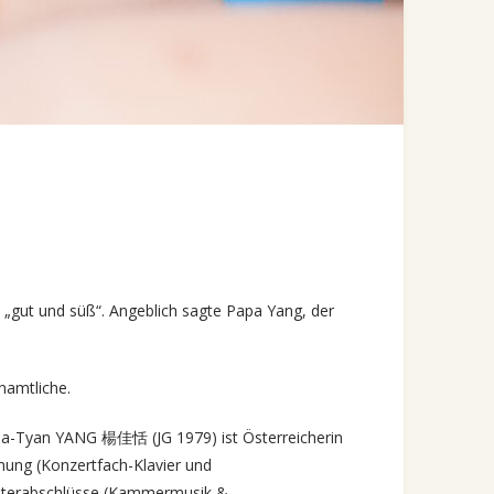
„gut und süß“. Angeblich sagte Papa Yang, der
enamtliche.
ia-Tyan YANG 楊佳恬 (JG 1979) ist Österreicherin
hnung (Konzertfach-Klavier und
isterabschlüsse (Kammermusik &