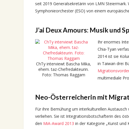
seit 2019 Generalsekretärin von LMN Steiermark. W
Symphonieorchester (ESO) von einem europäische
J’ai Deux Amours: Musik und S
Ihr enormes Int
Chia-Tyan verfass
2014 ist sie Kolu
in Taiwan drei B
ChTy interviewt Bascha Mika,
ehem. taz-Chefredakteurin.
Migrationsvorde
Foto: Thomas Raggam
multimediale Pro
Neo-Österreicherin mit Migr
Für ihre Bemühung um interkulturellen Austausch w
verliehen. Sie ist Integrationsbotschafterin des ös
den
MiA-Award 2013
in der Kategorie „Kunst und K