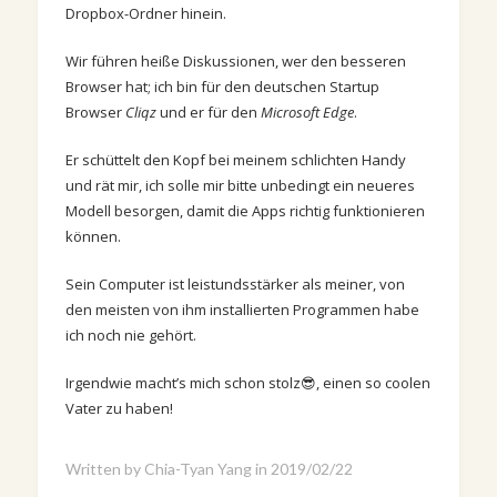
Dropbox-Ordner hinein.
Wir führen heiße Diskussionen, wer den besseren
Browser hat; ich bin für den deutschen Startup
Browser
Cliqz
und er für den
Microsoft Edge
.
Er schüttelt den Kopf bei meinem schlichten Handy
und rät mir, ich solle mir bitte unbedingt ein neueres
Modell besorgen, damit die Apps richtig funktionieren
können.
Sein Computer ist leistundsstärker als meiner, von
den meisten von ihm installierten Programmen habe
ich noch nie gehört.
Irgendwie macht’s mich schon stolz😎, einen so coolen
Vater zu haben!
Written by
Chia-Tyan Yang
in
2019/02/22