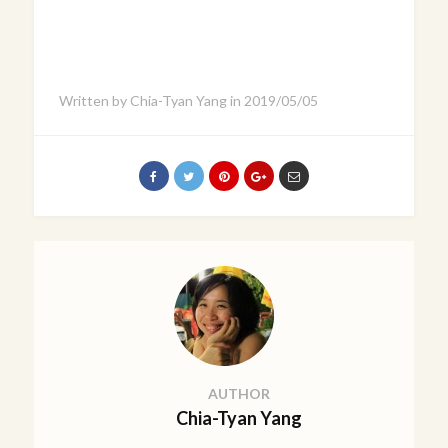
Written by
Chia-Tyan Yang
in
2019/05/05
AUTHOR
Chia-Tyan Yang