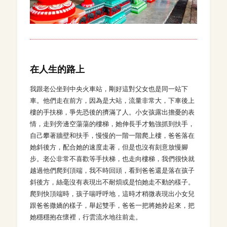
在人生的路上
我跟老公坐到中央火車站，剛好這對父女也是同一站下
車。他們走在前方，因為是大站，流量非常大，下車後上
樓的手扶梯，爭先恐後的擠滿了人。小女孩露出擔憂的表
情，走到旁邊空蕩蕩的樓梯，她伸長手才勉強抓到扶手，
自己攀著牆壁和扶手，慢慢的一階一階爬上樓，爸爸落在
她斜後方，配合她的速度走著，但是也沒有刻意放慢腳
步。老公非常不喜歡等手扶梯，也走向樓梯，我們很快就
越過他們爬到頂端，我不時回頭，看到爸爸還是落在孩子
斜後方，絲毫沒有表現出不耐煩或是怕她走不動的樣子。
爬到快頂端時，孩子喘呼呼地，這時才稍微表現出小女兒
跟爸爸撒嬌的樣子，舉起雙手，爸爸一把將她拎起來，把
她穩穩抱在懷裡，行雲流水地往前走。