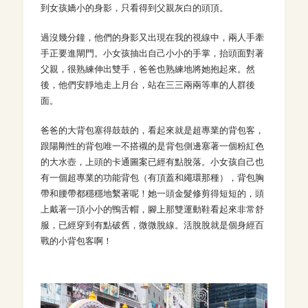
到女孩嬌小的身影，只看得到父親灰白的頭頂。
過沒幾分鐘，他們的身影又出現在我的視線中，兩人手牽
手正要進閘門。小女孩抽出自己小小的手掌，抬頭面對著
父親，很熟練伸出雙手，爸爸也熟練地將她抱起來。然
後，他們安靜地走上月台，站在三三兩兩等車的人群後
面。
爸爸的大背包塞得鼓鼓的，看起來就是超專業的背包客，
跟陽剛性的背包唯一不搭襯的是背包側邊塞著一個粉紅色
的大水壺，上頭的卡通圖案已經有點脫落。小女孩自己也
有一個超專業的功能背包（有頂蓋和繩環那種），背包胸
帶和腰帶都穩穩地繫著呢！她一頭金髮修剪得短短的，頭
上戴著一頂小小的鴨舌帽，腳上那雙運動鞋看起來非常舒
服，已經穿到有點破舊，微微脫線。活脫脫就是個身經百
戰的小背包客啊！