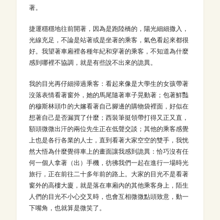
著。
捷運穩穩地往前開著，因為是跑陸橋的，陽光細細撒入，
光線充足，不論是站著或是坐著的乘客，氣色看起來都很
好。我望著車廂裡各種年紀和穿著的乘客，不知道為什麼
感到哪裡不協調，就是有些說不出來的詭異。
我的目光再仔細掃過乘客：看起來像是大學生的女孩帶著
沒落表情看著窗外，她的馬尾隨著車子晃動著；包著鮮豔
的穆斯林頭巾的大嬸看著自己腳邊的購物袋裡面，好似在
想著自己是否漏買了什麼；西裝筆挺領帶打得又正又直，
額頭微微出汗的兩位先生正在低聲交談；其他的乘客感覺
上也是各行各業的人士，直到看著大家空空的雙手，我恍
然大悟為什麼覺得車上的畫面讓我感到詭異：恰巧沒有任
何一個人拿著（出）手機，彷彿我們一起在進行一場時光
旅行，正在前往二十多年前的路上。大家的目光不是看著
窗外的高樓大廈，就是落在車廂內的其他乘客身上，陌生
人們的目光不小心交叉時，也會互相微微點頭致意，動一
下嘴角，也就算是微笑了。