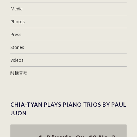
Media
Photos
Press
Stories
Videos
酸恬苦辣
CHIA-TYAN PLAYS PIANO TRIOS BY PAUL
JUON