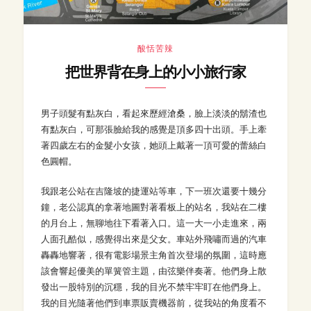
酸恬苦辣
把世界背在身上的小小旅行家
男子頭髮有點灰白，看起來歷經滄桑，臉上淡淡的鬍渣也
有點灰白，可那張臉給我的感覺是頂多四十出頭。手上牽
著四歲左右的金髮小女孩，她頭上戴著一頂可愛的蕾絲白
色圓帽。
我跟老公站在吉隆坡的捷運站等車，下一班次還要十幾分
鐘，老公認真的拿著地圖對著看板上的站名，我站在二樓
的月台上，無聊地往下看著入口。這一大一小走進來，兩
人面孔酷似，感覺得出來是父女。車站外飛嘯而過的汽車
轟轟地響著，很有電影場景主角首次登場的氛圍，這時應
該會響起優美的單簧管主題，由弦樂伴奏著。他們身上散
發出一股特別的沉穩，我的目光不禁牢牢盯在他們身上。
我的目光隨著他們到車票販賣機器前，從我站的角度看不