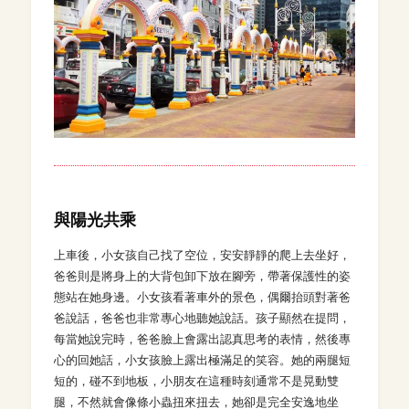
與陽光共乘
上車後，小女孩自己找了空位，安安靜靜的爬上去坐好，
爸爸則是將身上的大背包卸下放在腳旁，帶著保護性的姿
態站在她身邊。小女孩看著車外的景色，偶爾抬頭對著爸
爸說話，爸爸也非常專心地聽她說話。孩子顯然在提問，
每當她說完時，爸爸臉上會露出認真思考的表情，然後專
心的回她話，小女孩臉上露出極滿足的笑容。她的兩腿短
短的，碰不到地板，小朋友在這種時刻通常不是晃動雙
腿，不然就會像條小蟲扭來扭去，她卻是完全安逸地坐