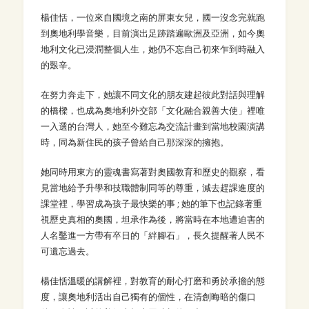
楊佳恬，一位來自國境之南的屏東女兒，國一沒念完就跑
到奧地利學音樂，目前演出足跡踏遍歐洲及亞洲，如今奧
地利文化已浸潤整個人生，她仍不忘自己初來乍到時融入
的艱辛。
在努力奔走下，她讓不同文化的朋友建起彼此對話與理解
的橋樑，也成為奧地利外交部「文化融合親善大使」裡唯
一入選的台灣人，她至今難忘為交流計畫到當地校園演講
時，同為新住民的孩子曾給自己那深深的擁抱。
她同時用東方的靈魂書寫著對奧國教育和歷史的觀察，看
見當地給予升學和技職體制同等的尊重，減去趕課進度的
課堂裡，學習成為孩子最快樂的事 ; 她的筆下也記錄著重
視歷史真相的奧國，坦承作為後，將當時在本地遭迫害的
人名鑿進一方帶有卒日的「絆腳石」，長久提醒著人民不
可遺忘過去。
楊佳恬溫暖的講解裡，對教育的耐心打磨和勇於承擔的態
度，讓奧地利活出自己獨有的個性，在清創晦暗的傷口