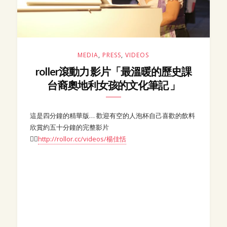
MEDIA
,
PRESS
,
VIDEOS
roller滾動力 影片「最溫暖的歷史課
台裔奧地利女孩的文化筆記 」
這是四分鐘的精華版… 歡迎有空的人泡杯自己喜歡的飲料
欣賞約五十分鐘的完整影片
👉🏻
http://rollor.cc/videos/楊佳恬