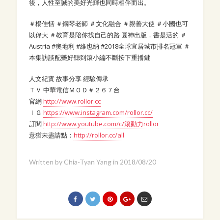
後，人性至誠的美好光輝也同時相伴而出。
＃楊佳恬 ＃鋼琴老師 ＃文化融合 ＃親善大使 ＃小國也可
以偉大 ＃教育是陪你找自己的路 圓神出版．書是活的 ＃
Austria #奧地利 #維也納 #2018全球宜居城市排名冠軍 ＃
本集訪談配樂好聽到滾小編不斷按下重播鍵
人文紀實 故事分享 經驗傳承
ＴＶ 中華電信ＭＯＤ＃２６７台
官網
http://www.rollor.cc
ＩＧ
https://www.instagram.com/rollor.cc/
訂閱
http://www.youtube.com/c/滾動力rollor
意猶未盡請點：
http://rollor.cc/all
Written by
Chia-Tyan Yang
in
2018/08/20