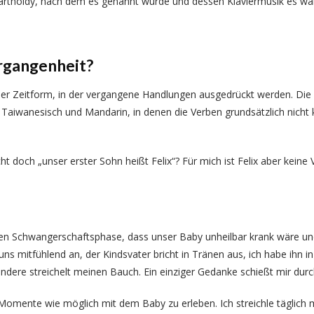
artholdy, nach dem es genannt wurde und dessen Klaviermusik es wäh
rgangenheit?
 der Zeitform, in der vergangene Handlungen ausgedrückt werden. Di
Taiwanesisch und Mandarin, in denen die Verben grundsätzlich nicht k
ht doch „unser erster Sohn heißt Felix“? Für mich ist Felix aber keine
ühen Schwangerschaftsphase, dass unser Baby unheilbar krank wäre und
t uns mitfühlend an, der Kindsvater bricht in Tränen aus, ich habe ihn
ndere streichelt meinen Bauch. Ein einziger Gedanke schießt mir durch
 Momente wie möglich mit dem Baby zu erleben. Ich streichle täglic