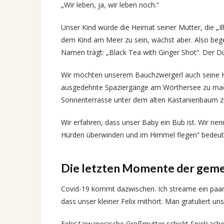
„Wir leben, ja, wir leben noch.“
Unser Kind würde die Heimat seiner Mutter, die „I
dem Kind am Meer zu sein, wächst aber. Also bege
Namen trägt: „Black Tea with Ginger Shot“. Der D
Wir möchten unserem Bauchzwergerl auch seine H
ausgedehnte Spaziergänge am Wörthersee zu mache
Sonnenterrasse unter dem alten Kastanienbaum zu
Wir erfahren, dass unser Baby ein Bub ist. Wir nen
Hürden überwinden und im Himmel flegen“ bedeut
Die letzten Momente der gem
Covid-19 kommt dazwischen. Ich streame ein paa
dass unser kleiner Felix mithört. Man gratuliert u
Felix‘ taiwanesische Großmutter schickt Spielsach