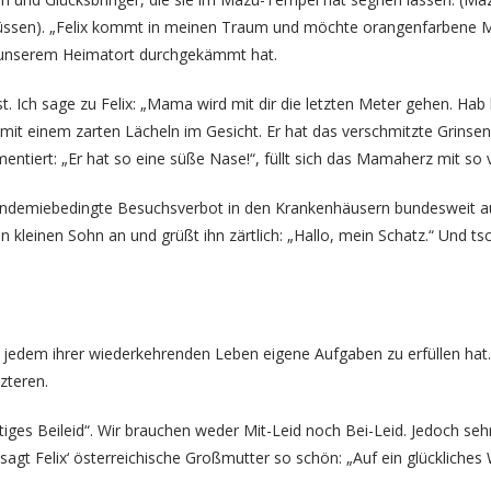
müssen). „Felix kommt in meinen Traum und möchte orangenfarbene 
n unserem Heimatort durchgekämmt hat.
 ist. Ich sage zu Felix: „Mama wird mit dir die letzten Meter gehen. H
d mit einem zarten Lächeln im Gesicht. Er hat das verschmitzte Grins
entiert: „Er hat so eine süße Nase!“, füllt sich das Mamaherz mit so vi
andemiebedingte Besuchsverbot in den Krankenhäusern bundesweit auf
kleinen Sohn an und grüßt ihn zärtlich: „Hallo, mein Schatz.“ Und tsc
 in jedem ihrer wiederkehrenden Leben eigene Aufgaben zu erfüllen h
tzteren.
chtiges Beileid“. Wir brauchen weder Mit-Leid noch Bei-Leid. Jedoch se
e sagt Felix‘ österreichische Großmutter so schön: „Auf ein glücklic