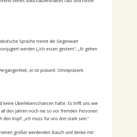
rend seines Bauchaufenthaltes rauf und runter
e deutsche Sprache trennt die Gegenwart
onjugiert werden („Ich essen gestern“, „Er gehen
 Vergangenheit, er ist präsent. Omnipräsent.
 keine Überlebenschancen hätte. Es trifft uns wie
 in all den Jahren noch nie so vor fremden Personen
 den Kopf: „ich muss für uns drei stark sein.“
h meinen größer werdenden Bauch und denke mir: