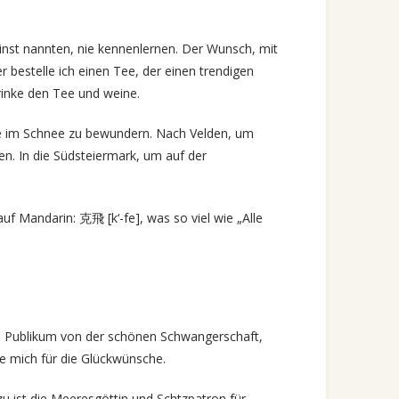
einst nannten, nie kennenlernen. Der Wunsch, mit
bestelle ich einen Tee, der einen trendigen
rinke den Tee und weine.
e im Schnee zu bewundern. Nach Velden, um
. In die Südsteiermark, um auf der
auf Mandarin: 克飛 [k‘-fe], was so viel wie „Alle
m Publikum von der schönen Schwangerschaft,
ke mich für die Glückwünsche.
u ist die Meeresgöttin und Schtzpatron für