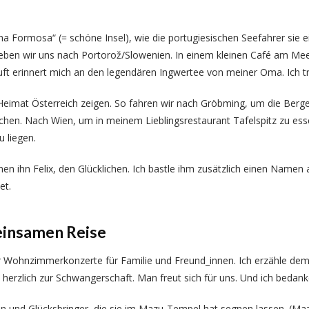
lha Formosa“ (= schöne Insel), wie die portugiesischen Seefahrer sie 
ben wir uns nach Portorož/Slowenien. In einem kleinen Café am Meer 
uft erinnert mich an den legendären Ingwertee von meiner Oma. Ich t
eimat Österreich zeigen. So fahren wir nach Gröbming, um die Berg
n. Nach Wien, um in meinem Lieblingsrestaurant Tafelspitz zu essen
 liegen.
nen ihn Felix, den Glücklichen. Ich bastle ihm zusätzlich einen Namen 
et.
einsamen Reise
r Wohnzimmerkonzerte für Familie und Freund_innen. Ich erzähle de
ns herzlich zur Schwangerschaft. Man freut sich für uns. Und ich bedan
en und Glücksbringer, die sie im Mazu-Tempel hat segnen lassen. (Maz