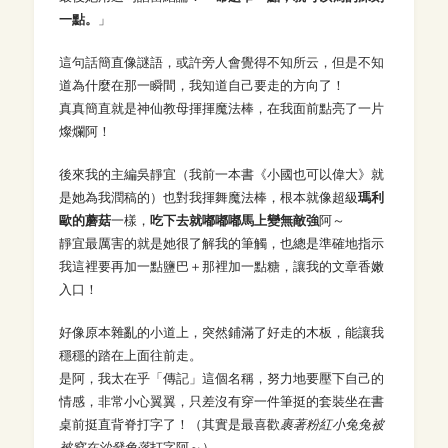
一點。
」
這句話簡直像謎語，或許旁人會覺得不知所云，但是不知
道為什麼在那一瞬間，我知道自己要走的方向了！
真真簡直就是神仙教母揮揮魔法棒，在我面前點亮了一片
燦爛阿！
後來我的主編吳靜宜（我前一本書《小國也可以偉大》就
是她為我潤稿的）也對我揮舞魔法棒，根本就像超級
瑪利
歐的蘑菇
一樣，
吃下去就嘟嘟嘟馬上變無敵強
阿～
靜宜最厲害的就是她很了解我的筆觸，也總是準確地指示
我這裡要再加一點鹽巴＋那裡加一點糖，讓我的文章香嫩
入口！
好像原本雜亂的小道上，突然鋪滿了好走的木板，能讓我
穩穩的踏在上面往前走。
是阿，我太在乎「傳記」這個名稱，努力地要壓下自己的
情感，非常小心翼翼，只差沒有穿一件筆挺的套裝坐在書
桌前挺直背脊打字了！（其實是最喜歡
裹著粉紅小兔兔被
被窩在沙發角落
打字阿～）