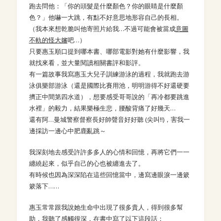
跑去問他：「你的頭髮是什麼顏色？你的眼睛是什麼顏
色？」他嚇一大跳，有點不好意思地形容自己的長相。
（我本來想乾脆叫他寄照片給我…不過可能會被當成
意圖
不軌的怪大嬸
吧…）
只要惠玉順口提到哪本書、哪部電影對她有什麼影響，我
就找來看，並大量閱讀相關書評和影評。
有一篇故事我寫惠玉大兒子訓練游泳的過程，我就跑去游
泳俱樂部游泳（還是國際比賽用池，明明游得不好還硬要
擠正中間第四水道），想要感受哥哥說的「再冷都要跳進
水裡」的毅力，結果樂極生悲，腰酸背痛了好幾天…
還有阿…曼城警察督察長好帥聲音好好聽 (尖叫!!)，害我一
邊採訪一邊心中肥鹿亂跳～
我深刻地去感受許許多多人的心情和回憶，再將它們一一
纏繞起來，似乎自己的心也被纏進去了。
有時候也因為深深陷在這些回憶當中，邊寫邊眼淚一邊簌
簌落下……
惠玉常常跟我說她生命中出現了很多貴人，得到很多幫
助，我聽了感觸很深，在書中寫了以下這段話：