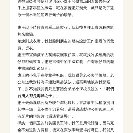
覺得自己有時候好像偵探小說中叼根雪茄的安樂椅神探，
手上抓著零星的線索，宅在家苦思好幾天，就只是為了還
原一個不過短短幾行句子的場景。
惠玉說小時候喜歡看工廠製程，我就找各種工廠製程的影
片來體驗。
她說到成衣廠，我就跑到朋友的服裝設計工作室看他們裁
剪、燙衣。
惠玉帶宜蘭孩子去英國表演歌仔戲，我就找許多經典的歌
仔戲戲碼來看，也把書櫃中的中國京劇、台灣歌仔戲的歷
史書籍翻出來研究。
惠玉的小兒子在學校學帆船，我就跟著老公去開帆船。老
公知道我對於海洋運動興趣缺缺，還高興地以為我開竅
了，殊不知我其實只是要體會弟弟小學校長說的：「
我們
台灣人都是海洋之子
」。
惠玉去蘇澳鎮公所放映台灣紀錄片，在故事中我稍微提到
其中一部，我不僅全部看完，還看遍該製作公司官網上所
有影片的預告片（還邊看邊哭）。
採訪一個惠玉的前英國員工時，我們是用電話聊，因為完
全不知道對方長相，後來在寫故事時覺得好彆扭，我就又