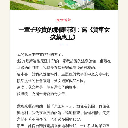
酸恬苦辣
一輩子珍貴的那個時刻：寫《貨車女
孩蔡惠玉》
我的第三本中文作品問世了。
(照片是斯洛維尼亞中部的一家我超愛的溫泉旅館，坐落在
幽綠的山谷間，我就是在這裡完成最後的校稿的。)
這本書，對我來說很特殊。主題也與我平常中文文章中比
較常提到的社會議題、藝文觀察截然不同。
這次，我寫的是一位台灣女子的故事。
很溫暖、充滿台灣魂的奇女子。
我總親暱的喚她一聲「惠玉姊～」。她住在英國，我住在
奧地利，我們在歐洲的兩端，遙遙相望，惺惺相惜。笑笑
之間有著不用多說、也不必多問的默契。
那天，她從台灣打電話來奧地利給我。一如往常地單刀直