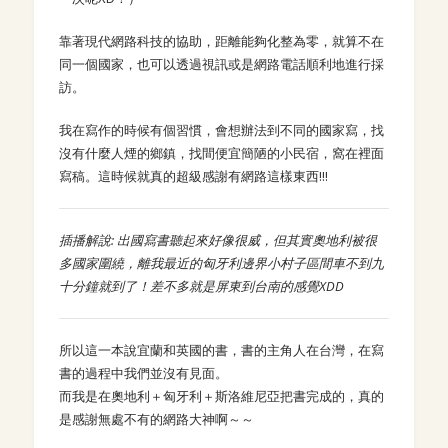
靠著現代網路科技的協助，距離能夠化整為零，就算不在
同一個國家，也可以透過視訊或是網路電話順利地進行採
訪。
我在寫作的時候有個習慣，會想辦法到不同的國家寫，找
沒有什麼人煙的鄉鎮，找間便宜簡陋的小民宿，窩在裡面
寫稿。這時候就真的超級感謝有網路這樣東西!!!
插播解說: 出國寫書聽起來好像很威，但其實奧地利被很
多國家圍繞，離我最近的匈牙利邊界小村子區間車不到九
十分鐘就到了！差不多就是屏東到台南的感覺XDD
所以這一本說宜蘭和英國的書，書的主角人在台灣，在寫
書的過程中我們並沒有見面。
而我是在奧地利＋匈牙利＋斯洛維尼亞把書完成的，真的
是感謝無處不有的網路大神啊～～