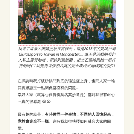
我選了這張大團體照放在書裡面，這是2018年的曼城台灣
日(Passport to Taiwan in Manchester)… 惠玉是活動的發起
人和主要贊助者，卻躲到最後面，把光芒留給跟她一起打
拼的同仁! 我覺得這張相片真的完全表現出她樸實的個性!
在採訪時我打破砂鍋問到底的強迫症上身，也問人家一堆
其實跟惠玉一點關係都沒有的問題…
幸好大家（就算心裡覺得莫名其妙還是）都對我很有耐心
～真的很感激 😭😭
最有趣的就是，
有時候同一件事情，不同的人回憶起來，
竟然會完全不一樣
。這時我就得抉擇如何融合大家的回
憶。