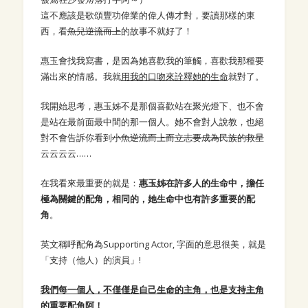
這不應該是歌頌豐功偉業的偉人傳才對，要讀那樣的東
西，看
魚兒逆流而上
的故事不就好了！
惠玉會找我寫書，是因為她喜歡我的筆觸，喜歡我那種要
滿出來的情感。我就
用我的口吻來詮釋她的生命
就對了。
我開始思考，惠玉姊不是那個喜歡站在聚光燈下、也不會
是站在最前面最中間的那一個人。她不會對人說教，也絕
對不會告訴你看到
小魚逆流而上而立志要成為民族的救星
云云云云……
在我看來最重要的就是：
惠玉姊在許多人的生命中，擔任
極為關鍵的配角，相同的，她生命中也有許多重要的配
角
。
英文稱呼配角為Supporting Actor, 字面的意思很美，就是
「支持（他人）的演員」!
我們每一個人，不僅僅是自己生命的主角，也是支持主角
的重要配角阿！