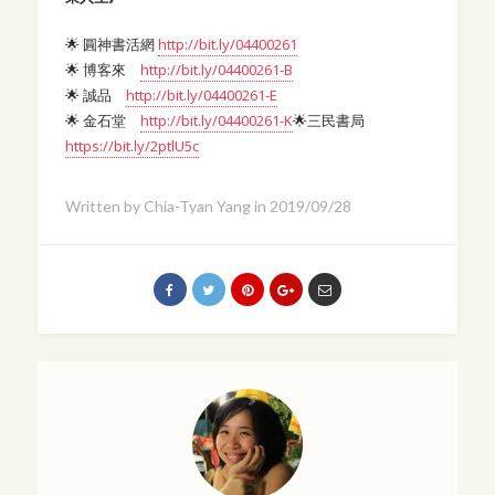
🌟
圓神書活網
http://bit.ly/04400261
🌟
博客來
http://bit.ly/04400261-B
🌟
誠品
http://bit.ly/04400261-E
🌟
金石堂
http://bit.ly/04400261-K
🌟
三民書局
https://bit.ly/2ptlU5c
Written by
Chia-Tyan Yang
in
2019/09/28