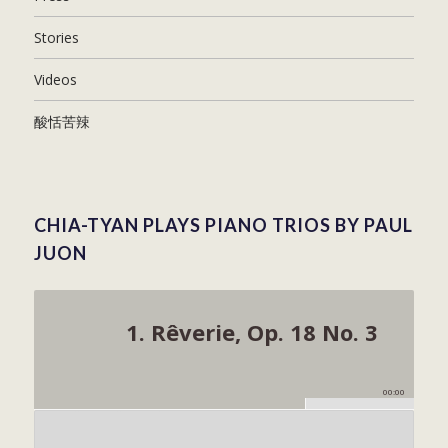
Stories
Videos
酸恬苦辣
CHIA-TYAN PLAYS PIANO TRIOS BY PAUL
JUON
1. Rêverie, Op. 18 No. 3
00:00