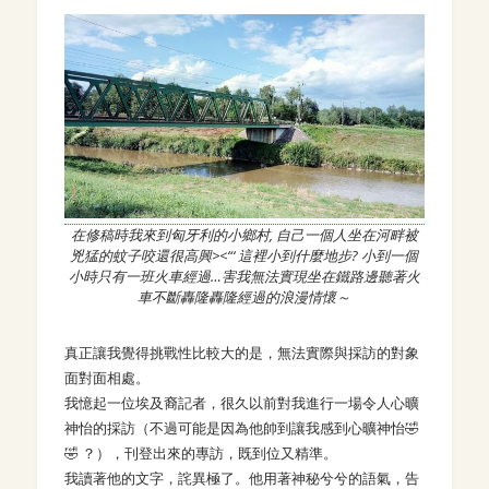
在修稿時我來到匈牙利的小鄉村, 自己一個人坐在河畔被
兇猛的蚊子咬還很高興><“‘ 這裡小到什麼地步? 小到一個
小時只有一班火車經過…害我無法實現坐在鐵路邊聽著火
車不斷轟隆轟隆經過的浪漫情懷～
真正讓我覺得挑戰性比較大的是，無法實際與採訪的對象
面對面相處。
我憶起一位埃及裔記者，很久以前對我進行一場令人心曠
神怡的採訪（不過可能是因為他帥到讓我感到心曠神怡🤣
🤣 ？），刊登出來的專訪，既到位又精準。
我讀著他的文字，詫異極了。他用著神秘兮兮的語氣，告