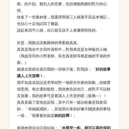
吸」的片刻。聽別人的音樂，也彷彿能夠聽到對方的心
情。
收集了一些素材後，我選擇用第三人稱著手寫這本傳記，
也信心十足地試寫了幾篇。
讀起來四平八穩，自己卻又說不上來哪裡怪怪的。
於是，我跑去請教圓神的專案賴真真。
真真是我在中文寫作過程中，對我來說是女神級的人物。
（我超崇拜的小野老師、吳念真老師等都是她經手過的作
家。）
她過去曾經在過目我的一些稿子後，對我說：「
好的故事
讓人上天堂啊！
」
我不知道這段話是否單純對一個新生作家的鼓勵，但確實
很受用。每次遇到瓶頸，我就會告訴自己，絕對不可以輕
言放棄，我的故事可是要讓人上天堂的呢（挺胸～）！
真真直截了當地告訴我，其中只有一篇比較像是我會寫
的，「有細膩感的」，其他寫出來的好像不關讀者的事情
一樣，「很重要的就是
妳的詮釋
！」
最後她用這句話當結論：「
命題窄一點，就可以寫的深刻