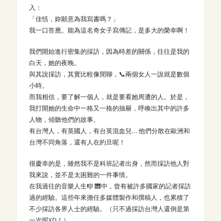
入：
「佳恬，妳願意為我寫書嗎？」
我一口答應。能為這名奇女子寫傳記，是多大的榮幸啊！
我們開始進行密集的採訪，因為時差的關係，往往是我的
白天，她的夜晚。
與其說採訪，其實比較像閒聊，📞兩個女人一說就是數個
小時。
而我相信，要了解一個人，就是要看她周遭的人。於是，
我打開她的生命中一格又一格的抽屜，呼喚出其中的許多
人物，傾聽他們的故事。
有台灣人，有英國人，有台英混血兒… 他們分散在歐洲和
台灣不同角落，還有人在約旦呢！
很慶幸的是，雖然我不是科班記者出身，然而採訪他人對
我來說，並不是太困難的一件事情。
在我過往的音樂人生🎼 🎹中，曾有被許多國家的記者採訪
過的經驗。這些年來擔任多媒體製作和撰稿人，也累積了
不少採訪各界人士的經驗。（只不過採訪台灣人還倒是第
一次呢XD！）